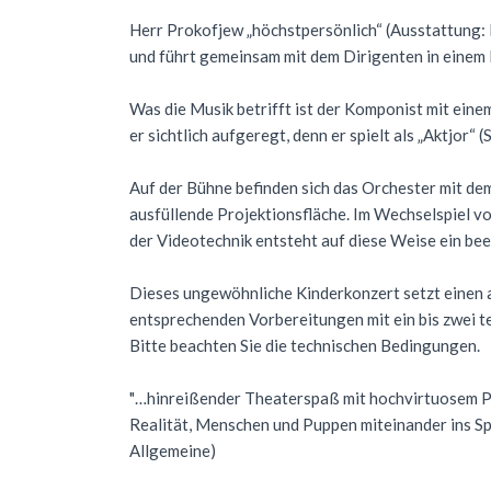
Herr Prokofjew „höchstpersönlich“ (Ausstattung: 
und führt gemeinsam mit dem Dirigenten in einem I
Was die Musik betrifft ist der Komponist mit ein
er sichtlich aufgeregt, denn er spielt als „Aktjor“ 
Auf der Bühne befinden sich das Orchester mit de
ausfüllende Projektionsfläche. Im Wechselspiel v
der Videotechnik entsteht auf diese Weise ein be
Dieses ungewöhnliche Kinderkonzert setzt einen 
entsprechenden Vorbereitungen mit ein bis zwei t
Bitte beachten Sie die technischen Bedingungen.
"…hinreißender Theaterspaß mit hochvirtuosem Pup
Realität, Menschen und Puppen miteinander ins Spie
Allgemeine)