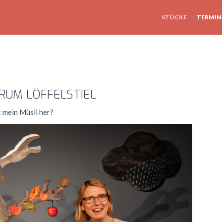
STÜCKE
TERMIN
LÖFFELSTIEL
sli her?