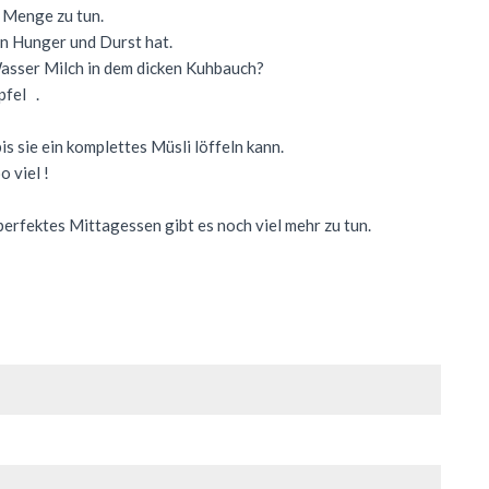
e Menge zu tun.
n Hunger und Durst hat.
asser Milch in dem dicken Kuhbauch?
pfel .
bis sie ein komplettes Müsli löffeln kann.
 viel !
erfektes Mittagessen gibt es noch viel mehr zu tun.