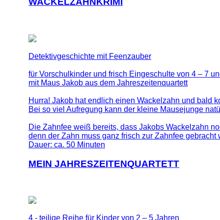
WACKELZAHNKRIMI
Detektivgeschichte mit Feenzauber
für Vorschulkinder und frisch Eingeschulte von 4 – 7 un
mit Maus Jakob aus dem Jahreszeitenquartett
Hurra! Jakob hat endlich einen Wackelzahn und bald k
Bei so viel Aufregung kann der kleine Mausejunge natürl
Die Zahnfee weiß bereits, dass Jakobs Wackelzahn noch
denn der Zahn muss ganz frisch zur Zahnfee gebracht
Dauer: ca. 50 Minuten
MEIN JAHRESZEITENQUARTETT
4 - teilige Reihe für Kinder von 2 – 5 Jahren