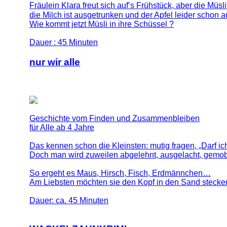
Fräulein Klara freut sich auf’s Frühstück, aber die Müsli
die Milch ist ausgetrunken und der Apfel leider schon 
Wie kommt jetzt Müsli in ihre Schüssel ?
Dauer : 45 Minuten
nur wir alle
Geschichte vom Finden und Zusammenbleiben
für Alle ab 4 Jahre
Das kennen schon die Kleinsten: mutig fragen, „Darf ic
Doch man wird zuweilen abgelehnt, ausgelacht, gemob
So ergeht es Maus, Hirsch, Fisch, Erdmännchen…
Am Liebsten möchten sie den Kopf in den Sand stecke
Dauer: ca. 45 Minuten