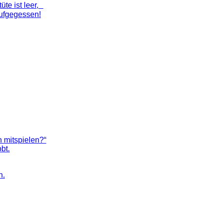
tüte ist leer,
aufgegessen!
h mitspielen?“
bt.
n.