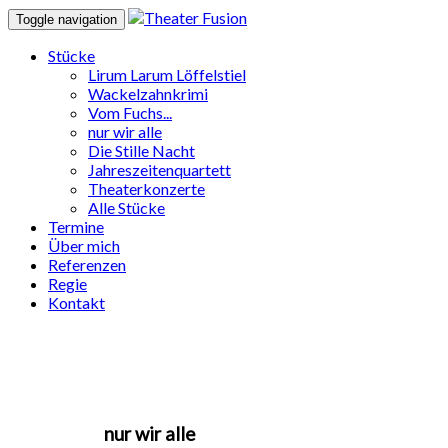
Toggle navigation
Stücke
Lirum Larum Löffelstiel
Wackelzahnkrimi
Vom Fuchs...
nur wir alle
Die Stille Nacht
Jahreszeitenquartett
Theaterkonzerte
Alle Stücke
Termine
Über mich
Referenzen
Regie
Kontakt
nur wir alle